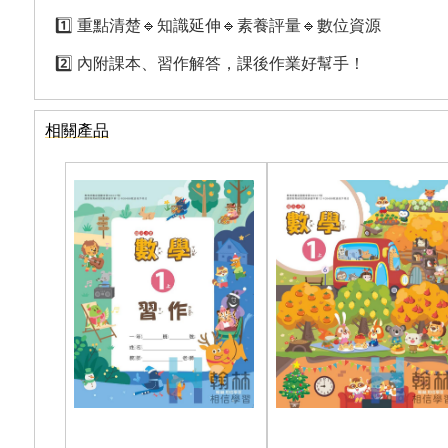
1️⃣ 重點清楚🔹知識延伸🔹素養評量🔹數位資源
2️⃣ 內附課本、習作解答，課後作業好幫手！
相關產品