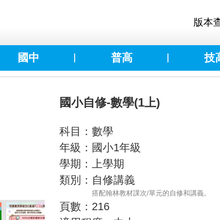
版本
國中
普高
技
國小自修-數學(1上)
科目：數學
年級：國小1年級
學期：上學期
類別：自修講義
搭配翰林教材課次/單元的自修和講義。
頁數：216