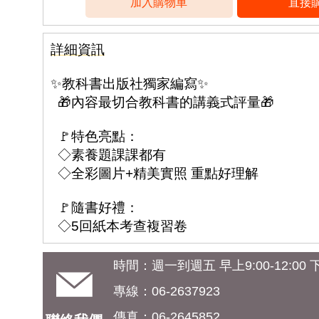
詳細資訊
✨教科書出版社獨家編寫✨
🎁內容最切合教科書的講義式評量🎁
🚩特色亮點：
◇素養題課課都有
◇全彩圖片+精美實照 重點好理解
🚩隨書好禮：
◇5回紙本考查複習卷
時間：週一到週五 早上9:00-12:00 下午
專線：06-2637923
傳真：06-2645852