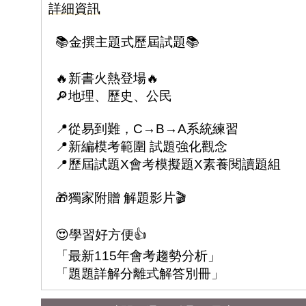
詳細資訊
📚金撰主題式歷屆試題📚
🔥新書火熱登場🔥
🔎地理、歷史、公民
📍從易到難，C→B→A系統練習
📍新編模考範圍 試題強化觀念
📍歷屆試題X會考模擬題X素養閱讀題組
🎁獨家附贈 解題影片🎬
😍學習好方便👍
「最新115年會考趨勢分析」
「題題詳解分離式解答別冊」