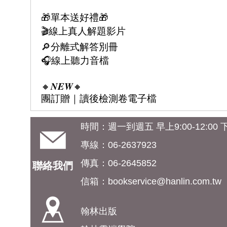
🎁單本送好禮🎁
🎬線上真人解題影片
🔎分離式解答別冊
🎧線上聽力音檔
🔸𝑵𝑬𝑾🔸
團訂贈｜讀後檢測卷電子檔
時間：週一到週五 早上9:00-12:00 下午
專線：06-2637923
傳真：06-2645852
聯絡我們
信箱：
bookservice@hanlin.com.tw
翰林出版