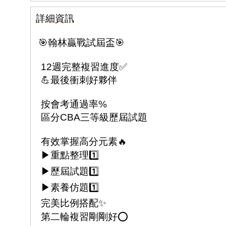
詳細資訊
🎯翰林贏戰試屆盃🎯
12週完整複習進度✅
💪最後衝刺好夥伴
按會考通過率%
區分CBA三等級歷屆試題
有效掌握高分元素🔥
▶︎重點整理1️⃣
▶︎歷屆試題1️⃣
▶︎素養仿題1️⃣
完美比例搭配✨
第二輪複習剛剛好⭕