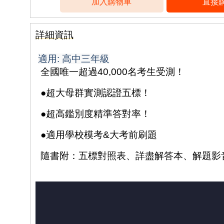
詳細資訊
適用
:
高中三年級
全國唯一超過
40,000
名考生受測！
●
超大母群實測認證五標！
●
超高鑑別度精準答對率！
●
適用學校模考
&
大考前刷題
隨書附：五標對照表、詳盡解答本、解題影