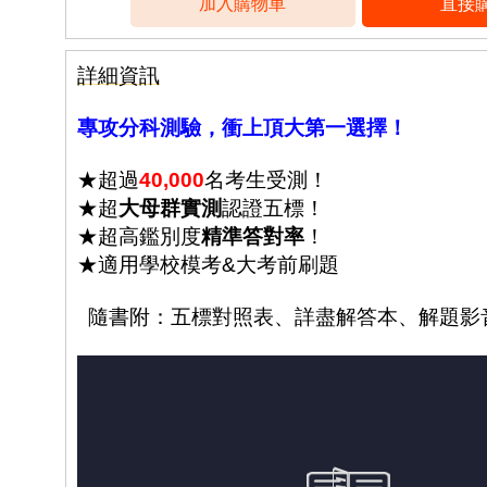
詳細資訊
專攻分科測驗，衝上頂大第一選擇！
★超過
40,000
名考生受測！
★超
大母群實測
認證五標！
★超高鑑別度
精準答對率
！
★適用學校模考&大考前刷題
隨書附：五標對照表、詳盡解答本、解題影