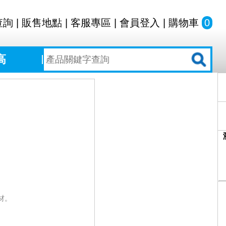
查詢
|
販售地點
|
客服專區
|
會員登入
|
購物車
0
高
材。