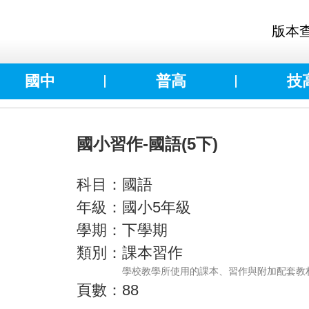
版本
國中
普高
技
國小習作-國語(5下)
科目：國語
年級：國小5年級
學期：下學期
類別：課本習作
學校教學所使用的課本、習作與附加配套教
頁數：88