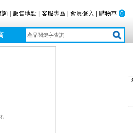
查詢
|
販售地點
|
客服專區
|
會員登入
|
購物車
0
高
材。