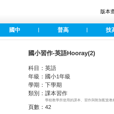
版本
國中
普高
技
國小習作-英語Hooray(2)
科目：英語
年級：國小1年級
學期：下學期
類別：課本習作
學校教學所使用的課本、習作與附加配套教
頁數：42