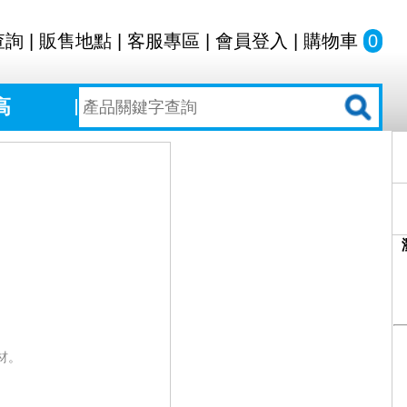
查詢
|
販售地點
|
客服專區
|
會員登入
|
購物車
0
高
材。