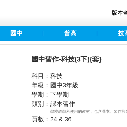
版本
國中
普高
技
國中習作-科技(3下){套}
科目：科技
年級：國中3年級
學期：下學期
類別：課本習作
學校教學所使用的教材，包含課本、習作與
頁數：24 & 36