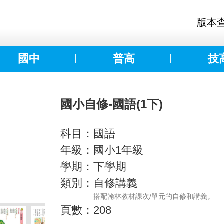
版本
國中
普高
技
國小自修-國語(1下)
科目：國語
年級：國小1年級
學期：下學期
類別：自修講義
搭配翰林教材課次/單元的自修和講義。
頁數：208