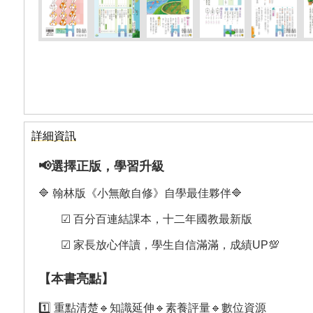
詳細資訊
📢選擇正版，學習升級
🔷 翰林版《小無敵自修》自學最佳夥伴🔷
☑︎ 百分百連結課本，十二年國教最新版
☑︎ 家長放心伴讀，學生自信滿滿，成績UP💯
【本書亮點】
1️⃣ 重點清楚🔹知識延伸🔹素養評量🔹數位資源