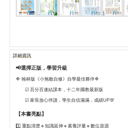
詳細資訊
📢選擇正版，學習升級
🔷 翰林版《小無敵自修》自學最佳夥伴🔷
☑︎ 百分百連結課本，十二年國教最新版
☑︎ 家長放心伴讀，學生自信滿滿，成績UP💯
【本書亮點】
1️⃣ 重點清楚🔹知識延伸🔹素養評量🔹數位資源