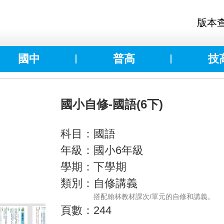
版本
國中
普高
技
國小自修-國語(6下)
科目：國語
年級：國小6年級
學期：下學期
類別：自修講義
搭配翰林教材課次/單元的自修和講義。
頁數：244