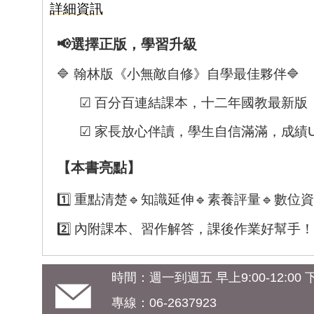
詳細資訊
📢選擇正版，學習升級
🔷 翰林版《小無敵自修》自學最佳夥伴🔷
☑︎ 百分百連結課本，十二年國教最新版
☑︎ 家長放心伴讀，學生自信滿滿，成績U
【本書亮點】
1️⃣ 重點清楚🔹知識延伸🔹素養評量🔹數位
2️⃣ 內附課本、習作解答，課後作業好幫手！
時間：週一到週五 早上9:00-12:00 下午
專線：06-2637923