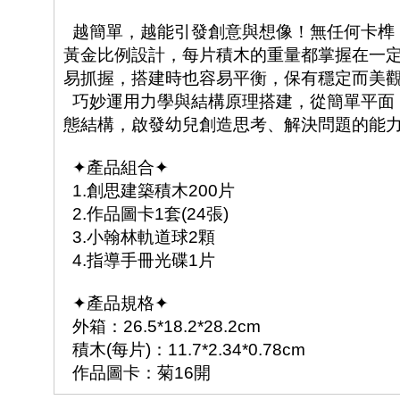
越簡單，越能引發創意與想像！無任何卡榫
黃金比例設計，每片積木的重量都掌握在一
易抓握，搭建時也容易平衡，保有穩定而美
巧妙運用力學與結構原理搭建，從簡單平面
態結構，啟發幼兒創造思考、解決問題的能
✦產品組合✦
1.創思建築積木200片
2.作品圖卡1套(24張)
3.小翰林軌道球2顆
4.指導手冊光碟1片
✦產品規格✦
外箱：26.5*18.2*28.2cm
積木(每片)：11.7*2.34*0.78cm
作品圖卡：菊16開