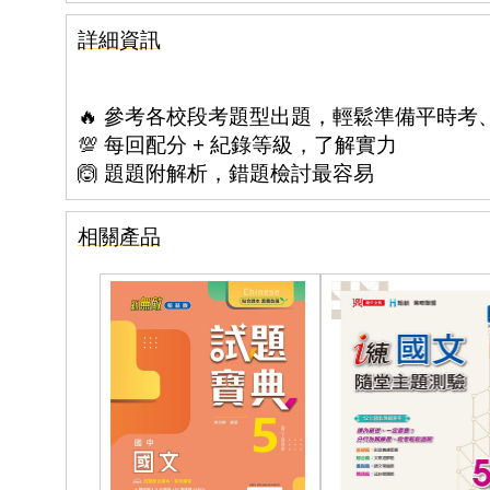
詳細資訊
🔥 參考各校段考題型出題，輕鬆準備平時考
💯 每回配分 + 紀錄等級，了解實力
🙆 題題附解析，錯題檢討最容易
相關產品