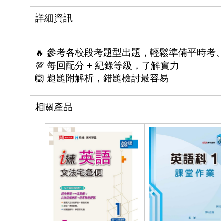
詳細資訊
🔥 參考各校段考題型出題，輕鬆準備平時考
💯 每回配分 + 紀錄等級，了解實力
🙆 題題附解析，錯題檢討最容易
相關產品