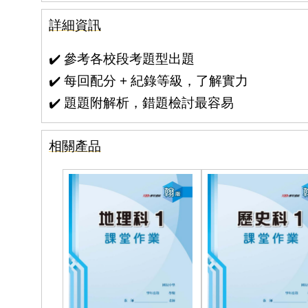
詳細資訊
✔️
參考各校段考題型出題
✔️
每回配分 + 紀錄等級，了解實力
✔️
題題附解析，錯題檢討最容易
相關產品