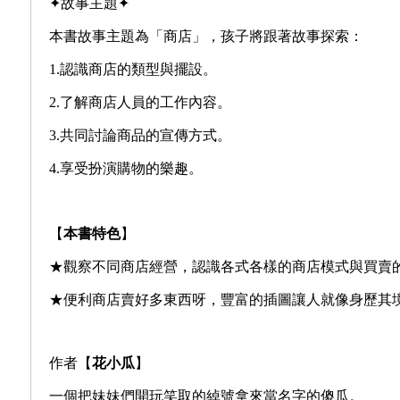
✦
故事主題
✦
本書故事主題為「商店」，孩子將跟著故事探索：
1.
認識商店的類型與擺設。
2.
了解商店人員的工作內容。
3.
共同討論商品的宣傳方式。
4.
享受扮演購物的樂趣。
本書特色
【
】
★觀察不同商店經營，認識各式各樣的商店模式與買賣
★便利商店賣好多東西呀，豐富的插圖讓人就像身歷其
作者【
花小瓜
】
一個把妹妹們開玩笑取的綽號拿來當名字的傻瓜。