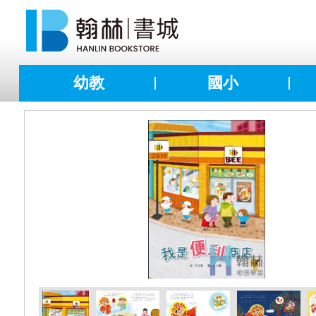
幼教
國小