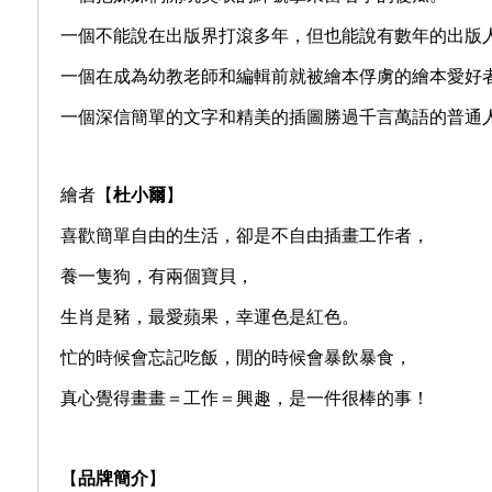
一個不能說在出版界打滾多年，但也能說有數年的出版
一個在成為幼教老師和編輯前就被繪本俘虜的繪本愛好
一個深信簡單的文字和精美的插圖勝過千言萬語的普通
繪者【
杜小爾
】
喜歡簡單自由的生活，卻是不自由插畫工作者，
養一隻狗，有兩個寶貝，
生肖是豬，最愛蘋果，幸運色是紅色。
忙的時候會忘記吃飯，閒的時候會暴飲暴食，
真心覺得畫畫＝工作＝興趣，
是一件很棒的事！
【
品牌簡介
】