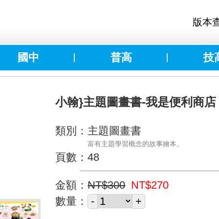
版本
國中
普高
技
小翰}主題圖畫書-我是便利商店
類別：主題圖畫書
富有主題學習概念的故事繪本。
頁數：48
金額：
NT$300
NT$270
數量：