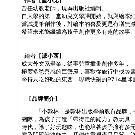
作者【
盧小比
】
曾任幼教老師，現為出版社編輯。
自大學的第一堂幼兒文學課開始，就與繪本
嘗試提筆創作後，對繪本的喜愛更是有增無
希望未來能繼續為孩子創作更多有趣的故事
繪者【
派小西
】
成大外文系畢業，從事兒童插畫創作多年，
極度多愁善感的巨蟹座，喜歡從旅行中找尋
堅持只吃好吃的東西，現職快樂的
P714
星球
【
品牌簡介
】
「小翰林」是翰林出版學前教育品牌，
團隊，為孩子打造「帶得走的能力」教玩具
時代，除了好玩趣味，也能培養孩子擁有多
索及問題解決能力，我們也重視產品品質，