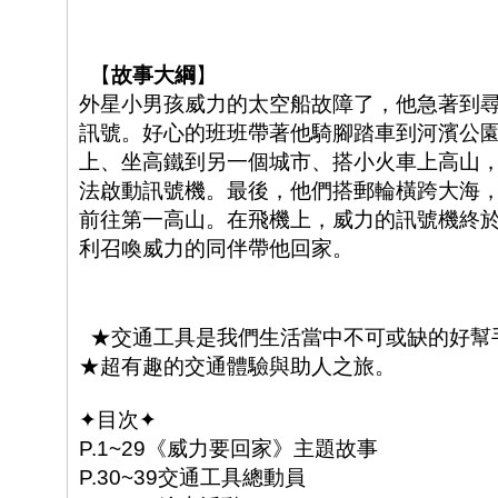
【
故事大綱
】
外星小男孩威力的太空船故障了，他急著到
訊號。好心的班班帶著他騎腳踏車到河濱公
上、坐高鐵到另一個城市、搭小火車上高山
法啟動訊號機。最後，他們搭郵輪橫跨大海
前往第一高山。在飛機上，威力的訊號機終
利召喚威力的同伴帶他回家。
★交通工具是我們生活當中不可或缺的好幫
★超有趣的交通體驗與助人之旅。
✦
目次
✦
P.1~29
《威力要回家》主題故事
P.30~39
交通工具總動員