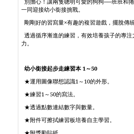
別擔心！讓兩隻聰明可愛的狗狗──班班和
一同迎接幼小銜接挑戰。
剛剛好的習寫量
×
有趣的複習遊戲，擺脫傳
透過循序漸進的練習，有效培養孩子的專注
力。
幼小銜接起步走練習本
1
～
50
★運用圖像聯想認識
1
～
10
的外形。
★練習
1
～
50
的寫法。
★透過點數連結數字與數量。
★附件可擦拭練習板培養自主學習。
★附獎勵貼紙。