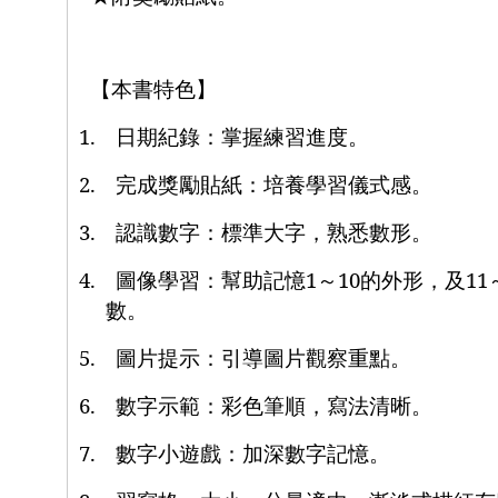
【本書特色】
1.
日期紀錄：掌握練習進度。
2.
完成獎勵貼紙：培養學習儀式感。
3.
認識數字：標準大字，熟悉數形。
4.
圖像學習：幫助記憶
1
～
10
的外形，及
11
數。
5.
圖片提示：引導圖片觀察重點。
6.
數字示範：彩色筆順，寫法清晰。
7.
數字小遊戲：加深數字記憶。