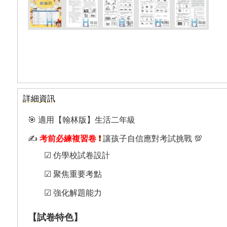
詳細資訊
🎯 適用【翰林版】生活二年級
✍️
考前必練複習卷
❗
讓孩子自信應對考試挑戰 💯
☑︎ 仿學校試卷設計
☑︎ 聚焦重要考點
☑︎ 強化解題能力
【試卷特色】