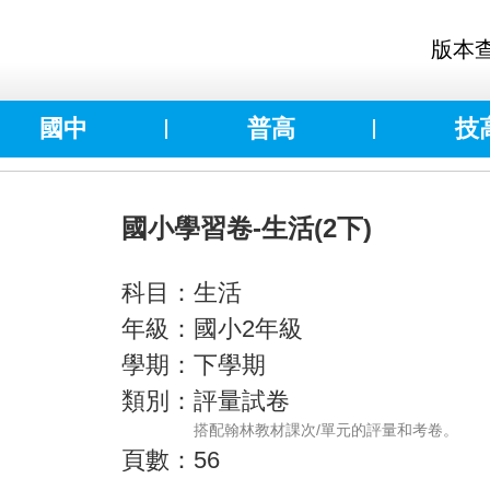
版本
國中
普高
技
國小學習卷-生活(2下)
科目：生活
年級：國小2年級
學期：下學期
類別：評量試卷
搭配翰林教材課次/單元的評量和考卷。
頁數：56