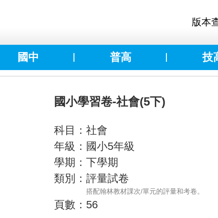
版本
國中
普高
技
國小學習卷-社會(5下)
科目：社會
年級：國小5年級
學期：下學期
類別：評量試卷
搭配翰林教材課次/單元的評量和考卷。
頁數：56