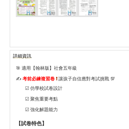
詳細資訊
🎯 適用【翰林版】社會五年級
✍️
考前必練複習卷
❗
讓孩子自信應對考試挑戰 💯
☑︎ 仿學校試卷設計
☑︎ 聚焦重要考點
☑︎ 強化解題能力
【試卷特色】