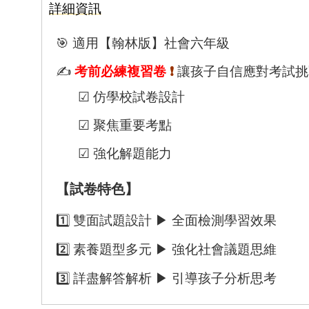
詳細資訊
🎯 適用【翰林版】社會六年級
✍️
考前必練複習卷
❗
讓孩子自信應對考試挑戰
☑︎ 仿學校試卷設計
☑︎ 聚焦重要考點
☑︎ 強化解題能力
【試卷特色】
1️⃣ 雙面試題設計 ▶︎ 全面檢測學習效果
2️⃣ 素養題型多元 ▶︎ 強化社會議題思維
3️⃣ 詳盡解答解析 ▶︎ 引導孩子分析思考