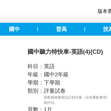
版本
國中
普高
技
國中聽力特快車-英語(4){CD}
科目：英語
年級：國中2年級
學期：下學期
類別：評量試卷
搭配翰林教材設計的評量（沒有重點整理）
效評估。
頁數：1片