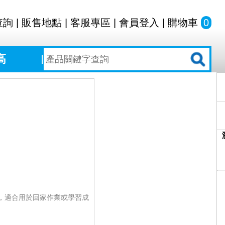
查詢
|
販售地點
|
客服專區
|
會員登入
|
購物車
0
高
，適合用於回家作業或學習成