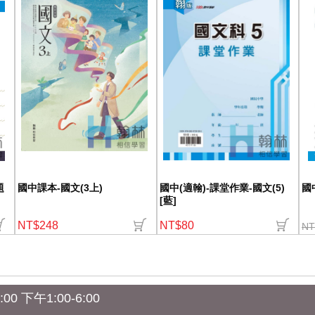
題
國中課本-國文(3上)
國中(適翰)-課堂作業-國文(5)
國
[藍]
NT$248
NT$80
NT
0 下午1:00-6:00