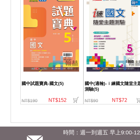
國中試題寶典-國文(5)
國中(適翰)-ｉ練國文隨堂主
測驗(5)
NT$152
NT$72
NT$190
NT$90
時間：週一到週五 早上9:00-12:0