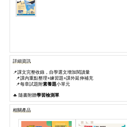
詳細資訊
📌課文完整收錄，自學選文增加閱讀量
📌課內重點整理+練習題+課外延伸補充
📌每章試題附
素養題
小單元
🔥 隨書附贈
學習檢測單
相關產品