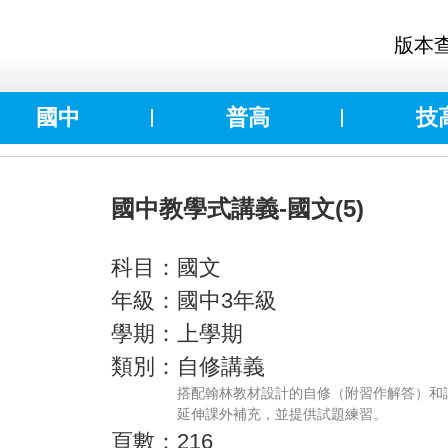
版本
國中
普高
技
國中教學式講義-國文(5)
科目：國文
年級：國中3年級
學期：上學期
類別：自修講義
搭配翰林教材設計的自修（附習作解答）和
延伸課外補充，並提供試題練習。
頁數：216