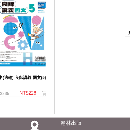
中(適翰)-良師講義-國文(5)
國中(適翰)-ｉ學習-國文(5)
國中自修-
NT$228
NT$152
$285
NT$190
NT$520
翰林出版