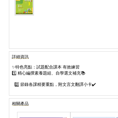
詳細資訊
✨特色亮點：試題配合課本 有效練習
1️⃣ 精心編撰素養題組、自學選文補充
📚
2️⃣ 節錄各課精要重點，附文言文翻譯小卡
✔️
相關產品