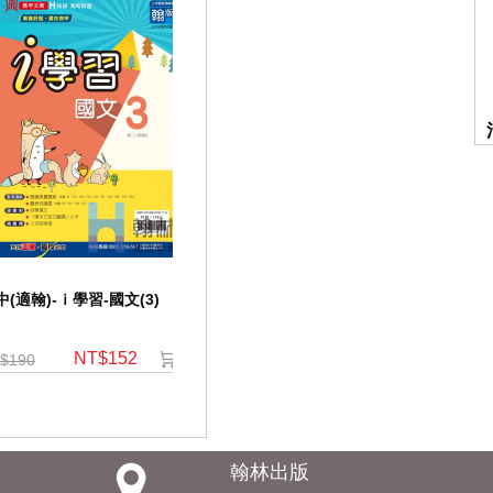
中(適翰)-ｉ學習-國文(3)
國中(適翰)-課堂作業-國文(3)
國中自修-
[藍]
NT$152
NT$80
$190
NT$520
翰林出版