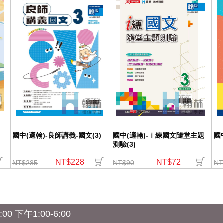
國中(適翰)-良師講義-國文(3)
國中(適翰)-ｉ練國文隨堂主題
國
測驗(3)
NT$228
NT$72
NT$285
NT$90
NT
0 下午1:00-6:00