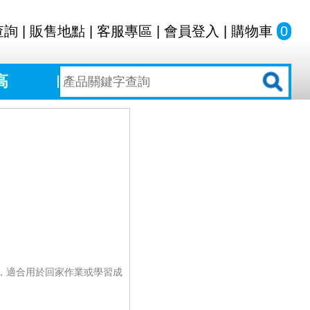
查詢
|
販售地點
|
客服專區
|
會員登入
|
購物車
0
高
，適合用於回家作業或學習成