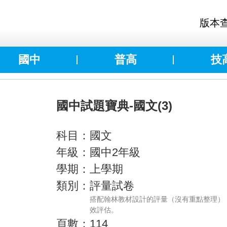
版本
國中
普高
技
國中試題寶典-國文(3)
科目：國文
年級：國中2年級
學期：上學期
類別：評量試卷
搭配翰林教材設計的評量（沒有重點整理）
效評估。
頁數：114