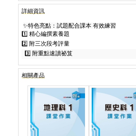
詳細資訊
✨特色亮點：試題配合課本 有效練習
1️⃣ 精心編撰素養題
2️⃣ 附三次段考評量
3️⃣ 附重點速讀祕笈
相關產品