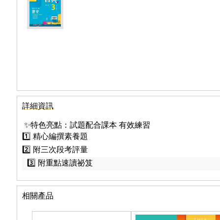
詳細資訊
✨特色亮點：試題配合課本 有效練習
1️⃣ 精心編撰素養題
2️⃣ 附三次段考評量
3️⃣ 附重點速讀祕笈
相關產品