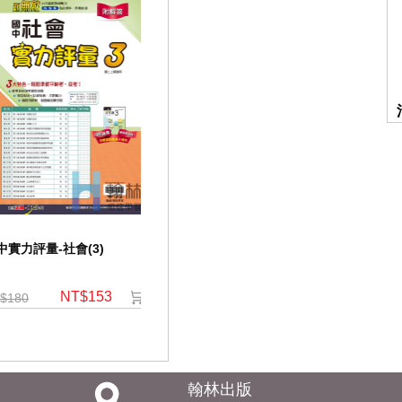
中實力評量-社會(3)
國中(適翰)-ｉ學習-公民(3)
國中(適翰)
NT$153
NT$128
$180
NT$160
NT$160
翰林出版