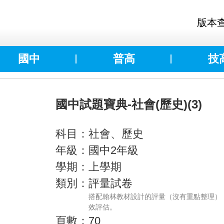
版本
國中
普高
技
國中試題寶典-社會(歷史)(3)
科目：社會、歷史
年級：國中2年級
學期：上學期
類別：評量試卷
搭配翰林教材設計的評量（沒有重點整理）
效評估。
頁數：70