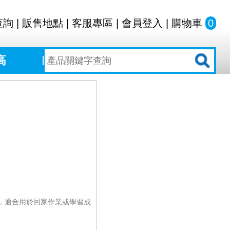
查詢
|
販售地點
|
客服專區
|
會員登入
|
購物車
0
高
，適合用於回家作業或學習成