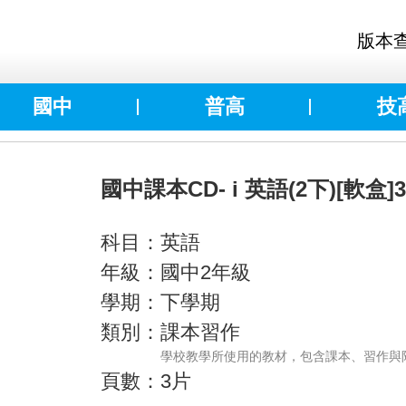
版本
國中
普高
技
國中課本CD- i 英語(2下)[軟盒]
科目：英語
年級：國中2年級
學期：下學期
類別：課本習作
學校教學所使用的教材，包含課本、習作與
頁數：3片