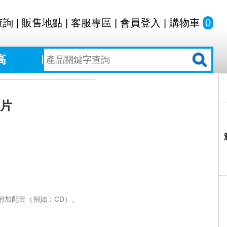
查詢
|
販售地點
|
客服專區
|
會員登入
|
購物車
0
高
3片
附加配套（例如：CD）。