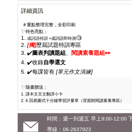
詳細資訊
＃重點整理完整，全彩印刷
✨
特色亮點：
1.
🧐
成詞語特訓 +
成詞語
即時測
2.
[獨]
歷屆試題特訓專區
3. ✔️
圖表判讀題組
、
閱讀素養題組
👀
4. ✔️收錄
自學選文
5. ✔️每課皆有
[單元作文演練]
✨
隨書贈送：
課本文言文翻譯小卡
1.
2. 6 回易撕式十分鐘學習評量單（背面附閱讀素養專區）
時間：週一到週五 早上9:00-12:00 下午
專線：06-2637923