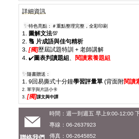
詳細資訊
✨
特色亮點：＃重點整理完整，全彩印刷
1.
圖解文法
💯
2.
🔠 片成語與佳句精析
3.
[獨]
歷屆試題特訓 + 老師講解
4. ✔️
圖表判讀題組
、
閱讀素養題組
✨
隨書贈送：
1. 9回易撕式十分鐘
學習評量單
(背面附
閱讀
2.
單字與片語小卡
[獨]
3.
課文與中譯
時間：週一到週五 早上9:00-12:00 下午
專線：06-2637923
傳真：06-2645852
聯絡我們