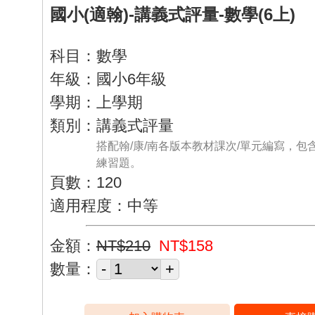
國小(適翰)-講義式評量-數學(6上)
科目：數學
年級：國小6年級
學期：上學期
類別：講義式評量
搭配翰/康/南各版本教材課次/單元編寫，包
練習題。
頁數：120
適用程度：中等
金額：
NT$210
NT$158
數量：