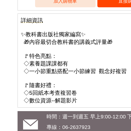
詳細資訊
✨教科書出版社獨家編寫✨
🎁內容最切合教科書的講義式評量🎁
🚩特色亮點：
◇素養題課課都有
◇一小節重點搭配一小節練習 觀念好複習
🚩隨書好禮：
◇5回紙本考查複習卷
◇數位資源--解題影片
時間：週一到週五 早上9:00-12:00 下午
專線：06-2637923