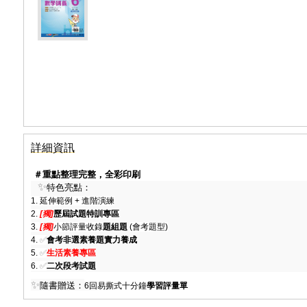
詳細資訊
＃重點整理完整，全彩印刷
✨
特色亮點：
1. 延伸範例 + 進階演練
2.
[獨]
歷屆試題特訓專區
3.
[獨]
小節評量收錄
題組題
(會考題型)
4.
✅
會考非選素養題實力養成
5.
✅
生活素養專區
6.
✅
二次段考試題
✨
隨書贈送：
6回
易撕式十分鐘
學習評量單