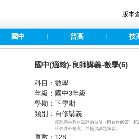
版本
國中
普高
技
國中(適翰)-良師講義-數學(6)
科目：數學
年級：國中3年級
學期：下學期
類別：自修講義
搭配翰林教材設計的自修（附習作解答）和
延伸課外補充，並提供試題練習。
頁數：128