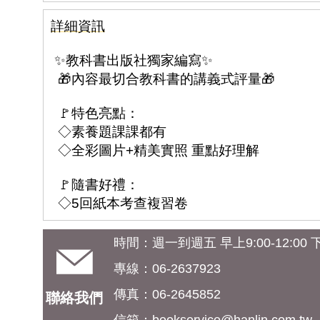
詳細資訊
✨教科書出版社獨家編寫✨
🎁內容最切合教科書的講義式評量🎁
🚩特色亮點：
◇素養題課課都有
◇全彩圖片+精美實照 重點好理解
🚩隨書好禮：
◇5回紙本考查複習卷
時間：週一到週五 早上9:00-12:00 下午
專線：06-2637923
傳真：06-2645852
聯絡我們