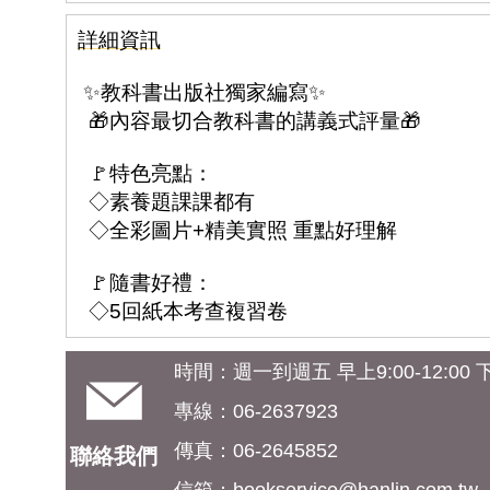
詳細資訊
✨教科書出版社獨家編寫✨
🎁內容最切合教科書的講義式評量🎁
🚩特色亮點：
◇素養題課課都有
◇全彩圖片+精美實照 重點好理解
🚩隨書好禮：
◇5回紙本考查複習卷
時間：週一到週五 早上9:00-12:00 下午
專線：06-2637923
傳真：06-2645852
聯絡我們