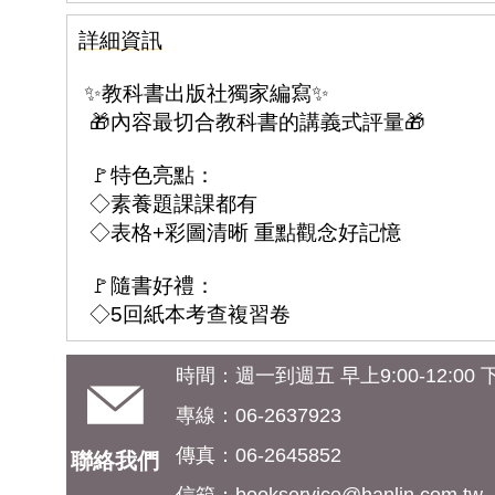
詳細資訊
✨教科書出版社獨家編寫✨
🎁內容最切合教科書的講義式評量🎁
🚩特色亮點：
◇素養題課課都有
◇表格+彩圖清晰 重點觀念好記憶
🚩隨書好禮：
◇5回紙本考查複習卷
時間：週一到週五 早上9:00-12:00 下午
專線：06-2637923
傳真：06-2645852
聯絡我們