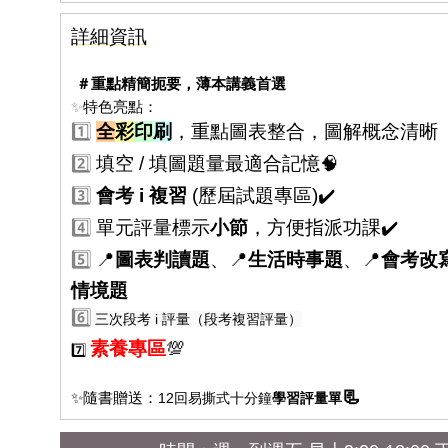
詳細資訊
＃重點精簡扼要，薄本講義首選
✨
特色亮點：
1️⃣
全
彩
印
刷
，重點圖表整合，圖解概念清晰
2️⃣
填空 / 填圖題量最適合記憶🧠
3️⃣
會考 i 複習
(歷屆試題專區)✔️
4️⃣
單元評量標示
小節
，方便指派功課✔️
5️⃣
📍
圖表判讀題
、📍
生活時事題
、📍
會考改
情境題
6️⃣
三次段考 i 評量（段考複習評量）
素養專區
💯
7️⃣
📃
✨隨書贈送：
12回
易撕式十分鐘
學習評量單