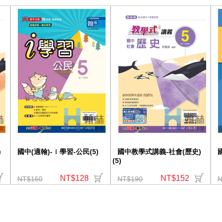
)
國中(適翰)-ｉ學習-公民(5)
國中教學式講義-社會(歷史)
(5)
NT$128
NT$152
NT$160
NT$190
N