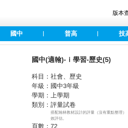
版本
國中
普高
技
國中(適翰)-ｉ學習-歷史(5)
科目：社會、歷史
年級：國中3年級
學期：上學期
類別：評量試卷
搭配翰林教材設計的評量（沒有重點整理）
效評估。
頁數：72