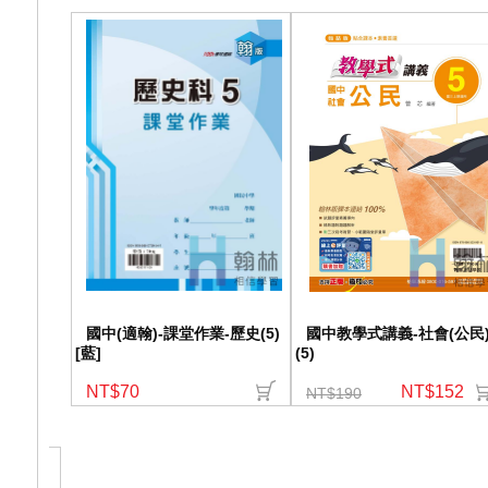
國中(適翰)-課堂作業-歷史(5)
國中教學式講義-社會(公民
[藍]
(5)
NT$70
NT$152
NT$190