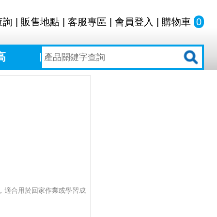
查詢
|
販售地點
|
客服專區
|
會員登入
|
購物車
0
高
，適合用於回家作業或學習成