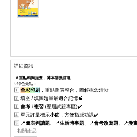
詳細資訊
＃重點精簡扼要，薄本講義首選
✨
特色亮點：
1️⃣
全
彩
印
刷
，重點圖表整合，圖解概念清晰
2️⃣
填空 / 填圖題量最適合記憶🧠
3️⃣
會考 i 複習
(歷屆試題專區)✔️
4️⃣
單元評量標示
小節
，方便指派功課✔️
5️⃣
📍
圖表判讀題
、📍
生活時事題
、📍
會考改寫題
、📍
漫
相關產品