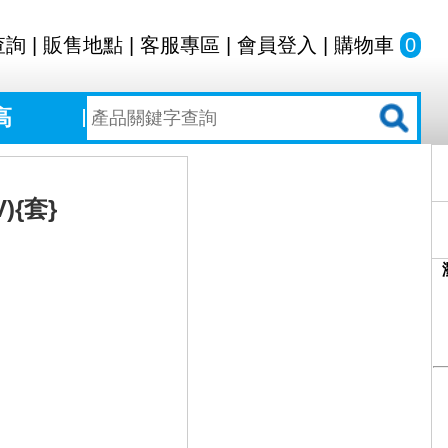
查詢
|
販售地點
|
客服專區
|
會員登入
|
購物車
0
高
{套}