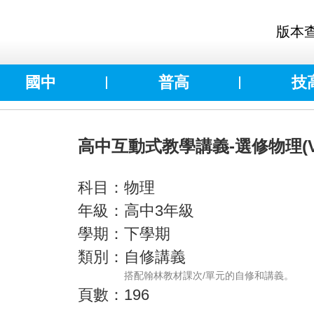
版本
國中
普高
技
高中互動式教學講義-選修物理(V)
科目：物理
年級：高中3年級
學期：下學期
類別：自修講義
搭配翰林教材課次/單元的自修和講義。
頁數：196