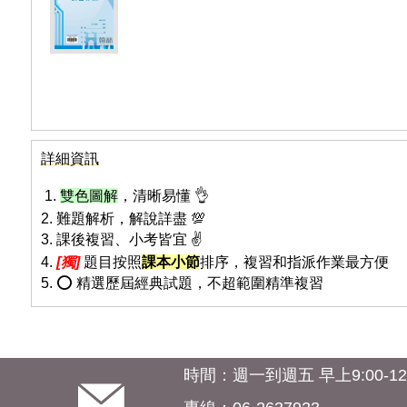
詳細資訊
1.
雙色圖解
，清晰易懂 👌
2. 難題解析，解說詳盡 💯
3. 課後複習、小考皆宜 ✌️
4.
[獨]
題目按照
課本小節
排序，複習和指派作業最方便
5. ⭕ 精選歷屆經典試題，不超範圍精準複習
時間：週一到週五 早上9:00-12:0