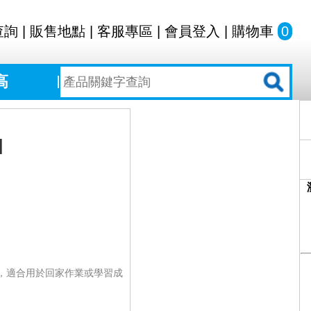
查詢
|
販售地點
|
客服專區
|
會員登入
|
購物車
0
高
]
，適合用於回家作業或學習成