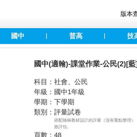
版本
國中
普高
技
國中(適翰)-課堂作業-公民(2)[藍
科目：社會、公民
年級：國中1年級
學期：下學期
類別：評量試卷
搭配翰林教材設計的評量（沒有重點整理）
效評估。
頁數：48