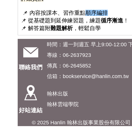
📌 內容按課本、習作重點
順序編排
📌 從基礎題到延伸練習題，練題
循序漸進
！
📌 解答篇附
難題解析
，輕鬆自學
時間：週一到週五 早上9:00-12:00 下午
專線：06-2637923
傳真：06-2645852
聯絡我們
信箱：
bookservice@hanlin.com.tw
翰林出版
翰林雲端學院
好站連結
© 2025 Hanlin 翰林出版事業股份有限公司