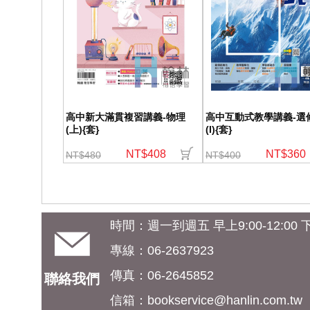
高中新大滿貫複習講義-物理
高中互動式教學講義-選
(上){套}
(I){套}
NT$408
NT$360
NT$480
NT$400
時間：週一到週五 早上9:00-12:00 下午
專線：06-2637923
傳真：06-2645852
聯絡我們
信箱：
bookservice@hanlin.com.tw