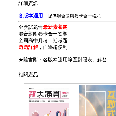
詳細資訊
各版本適用
提供混合題與卷卡合一格式
全新試題含
最新素養題
混合題附卷卡合一答題
全國高中月考、期考題
題題詳解
，自學超便利
★隨書附：各版本適用範圍對照表、解答
相關產品