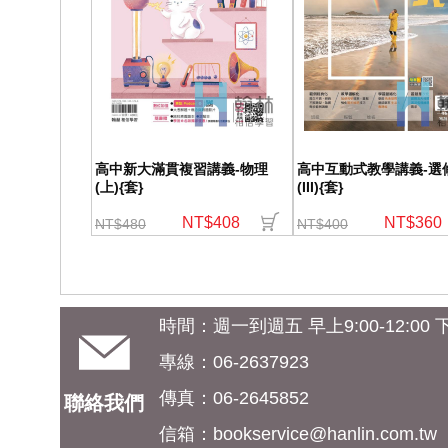
高中新大滿貫複習講義-物理
高中互動式教學講義-選
(上){套}
(III){套}
NT$408
NT$360
NT$480
NT$400
時間：週一到週五 早上9:00-12:00 下午
專線：06-2637923
傳真：06-2645852
聯絡我們
信箱：
bookservice@hanlin.com.tw