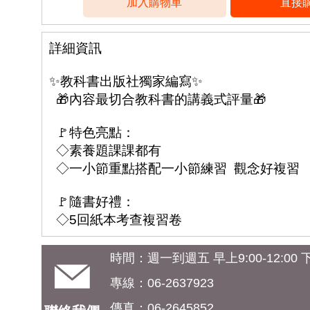
詳細資訊
✨教科書出版社獨家編寫✨
🎁內容最切合教科書的講義式評量🎁
🚩特色亮點：
◇素養題課課都有
◇一小節重點搭配一小節練習 觀念好複習
🚩隨書好禮：
◇5回紙本考查複習卷
時間：週一到週五 早上9:00-12:00 下午
專線：06-2637923
傳真：06-2645852