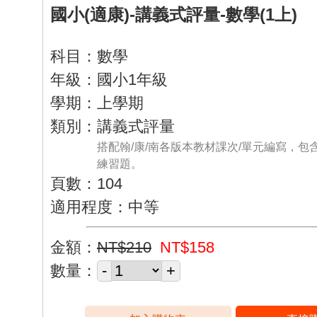
國小(適康)-講義式評量-數學(1上)
科目：數學
年級：國小1年級
學期：上學期
類別：講義式評量
搭配翰/康/南各版本教材課次/單元編寫，包
練習題。
頁數：104
適用程度：中等
金額：
NT$210
NT$158
數量：