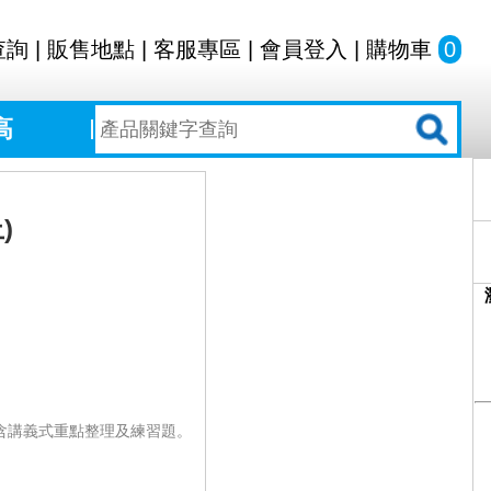
查詢
|
販售地點
|
客服專區
|
會員登入
|
購物車
0
高
)
包含講義式重點整理及練習題。