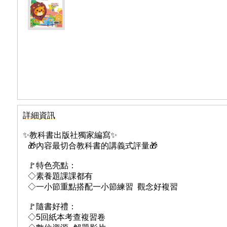
詳細資訊
✨教科書出版社獨家編寫✨
🎁內容最切合教科書的講義式評量🎁
🚩特色亮點：
◇素養題課課都有
◇一小節重點搭配一小節練習 觀念好複習
🚩隨書好禮：
◇5回紙本考查複習卷