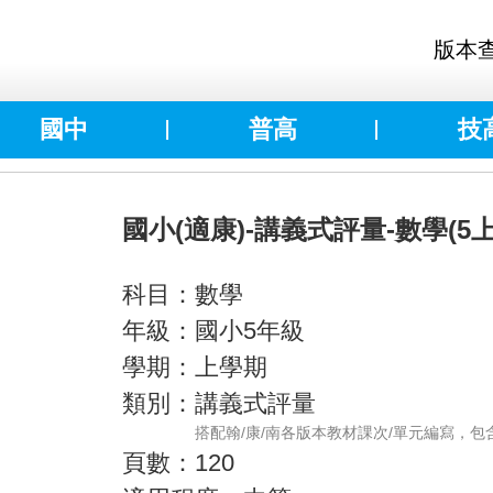
版本
國中
普高
技
國小(適康)-講義式評量-數學(5上
科目：數學
年級：國小5年級
學期：上學期
類別：講義式評量
搭配翰/康/南各版本教材課次/單元編寫，
頁數：120