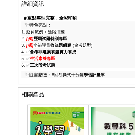
詳細資訊
＃重點整理完整，全彩印刷
✨
特色亮點：
1. 延伸範例 + 進階演練
2.
[獨]
歷屆試題特訓專區
3.
[獨]
小節評量收錄
題組題
(會考題型)
4.
✅
會考非選素養題實力養成
5.
✅
生活素養專區
6.
✅
三次段考試題
✨
隨書贈送：
8回
易撕式十分鐘
學習評量單
相關產品