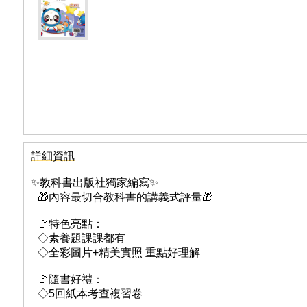
詳細資訊
✨教科書出版社獨家編寫✨
🎁內容最切合教科書的講義式評量🎁
🚩特色亮點：
◇素養題課課都有
◇全彩圖片+精美實照 重點好理解
🚩隨書好禮：
◇5回紙本考查複習卷