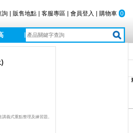
查詢
|
販售地點
|
客服專區
|
會員登入
|
購物車
0
高
)
包含講義式重點整理及練習題。