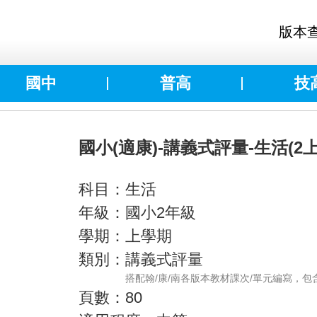
版本
國中
普高
技
國小(適康)-講義式評量-生活(2上
科目：生活
年級：國小2年級
學期：上學期
類別：講義式評量
搭配翰/康/南各版本教材課次/單元編寫，
頁數：80