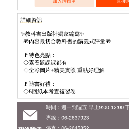
詳細資訊
✨教科書出版社獨家編寫✨
🎁內容最切合教科書的講義式評量🎁
🚩特色亮點：
◇素養題課課都有
◇全彩圖片+精美實照 重點好理解
🚩隨書好禮：
◇5回紙本考查複習卷
時間：週一到週五 早上9:00-12:00 下午
專線：06-2637923
傳真：06-2645852