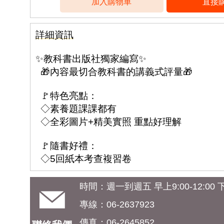
詳細資訊
✨教科書出版社獨家編寫✨
🎁內容最切合教科書的講義式評量🎁
🚩特色亮點：
◇素養題課課都有
◇全彩圖片+精美實照 重點好理解
🚩隨書好禮：
◇5回紙本考查複習卷
時間：週一到週五 早上9:00-12:00 下午
專線：06-2637923
傳真：06-2645852