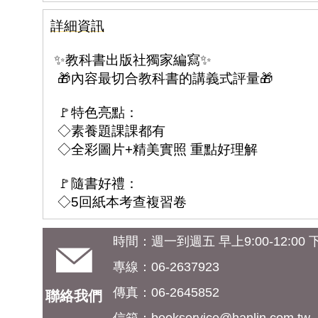
詳細資訊
✨教科書出版社獨家編寫✨
🎁內容最切合教科書的講義式評量🎁
🚩特色亮點：
◇素養題課課都有
◇全彩圖片+精美實照 重點好理解
🚩隨書好禮：
◇5回紙本考查複習卷
時間：週一到週五 早上9:00-12:00 下午
專線：06-2637923
傳真：06-2645852
聯絡我們